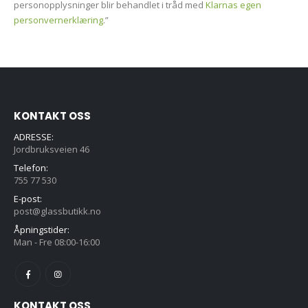
personopplysninger blir behandlet i tråd med
Klarnas egen
personvernerklæring
.”
KONTAKT OSS
ADRESSE:
Jordbruksveien 46
Telefon:
755 77 530
E-post:
post@glassbutikk.no
Åpningstider:
Man - Fre 08:00-16:00
KONTAKT OSS