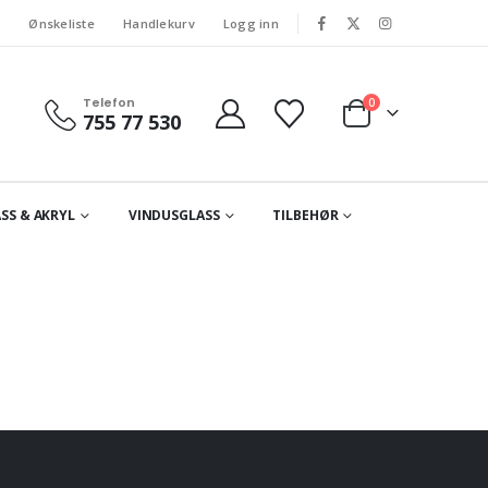
s
Ønskeliste
Handlekurv
Logg inn
Telefon
0
755 77 530
SS & AKRYL
VINDUSGLASS
TILBEHØR