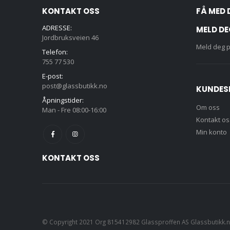
KONTAKT OSS
FÅ MED 
ADRESSE:
MELD DE
Jordbruksveien 46
Meld deg p
Telefon:
755 77 530
E-post:
post@glassbutikk.no
KUNDES
Åpningstider:
Om oss
Man - Fre 08:00-16:00
Kontakt os
Min konto
KONTAKT OSS
© Copyright 2021 Org 815412982 Glassproffen AS Glassbutikk.no