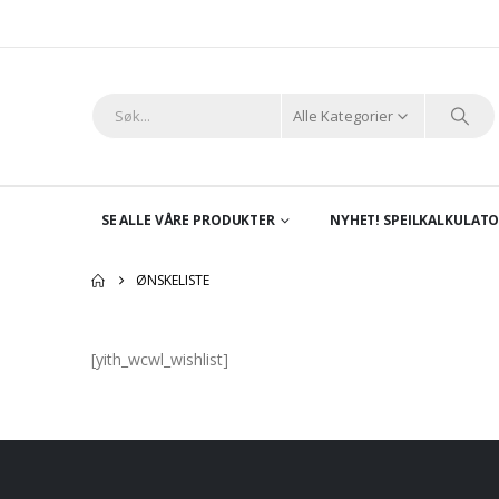
Alle Kategorier
SE ALLE VÅRE PRODUKTER
NYHET! SPEILKALKULAT
ØNSKELISTE
[yith_wcwl_wishlist]