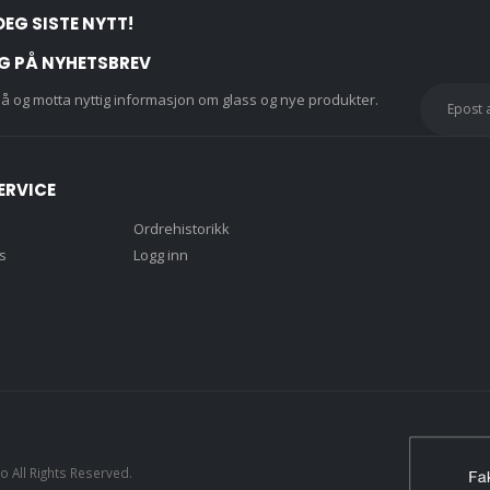
DEG SISTE NYTT!
G PÅ NYHETSBREV
å og motta nyttig informasjon om glass og nye produkter.
ERVICE
Ordrehistorikk
s
Logg inn
 All Rights Reserved.