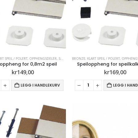
RT SPEIL / POLERT
,
OPPHENGSDELER
,
SOTFARGET
BRONZE
,
SPEIL
,
,
KLART SPEIL / POLERT
TILBEHØR
,
OPPHENG
loppheng for 0,8m2 speil
Speiloppheng for speilkal
kr
149,00
kr
169,00
LEGG I HANDLEKURV
LEGG I HAN
Lexan / Polykarbonat® Grå sotfarget 5mm
0
out of 5
0
out of 5
Opprinnelig
Nåværende
Opprinnelig
Nå
kr
1835,00
kr
1835,00
kr
2576,00
kr
2576,00