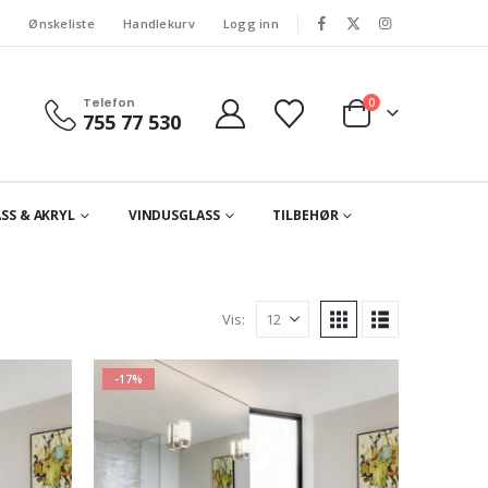
s
Ønskeliste
Handlekurv
Logg inn
Telefon
0
755 77 530
SS & AKRYL
VINDUSGLASS
TILBEHØR
Vis:
-17%