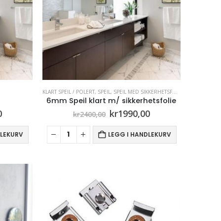
KLART SPEIL / POLERT
,
SPEIL
,
SPEIL MED SIKKERHETSFOLIE
6mm Speil klart m/ sikkerhetsfolie
lig
Nåværende
Opprinnelig
Nåværende
0
kr
1990,00
kr
2400,00
pris
pris
pris
er:
var:
er:
DLEKURV
LEGG I HANDLEKURV
.
kr1085,00.
kr2400,00.
kr1990,00.