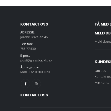
KONTAKT OSS
FÅ MED 
ADRESSE:
MELD DE
Jordbruksveien 46
Meld deg p
Telefon:
755 77 530
E-post:
post@glassbutikk.no
KUNDES
Åpningstider:
Om oss
Man - Fre 08:00-16:00
Kontakt os
Min konto
KONTAKT OSS