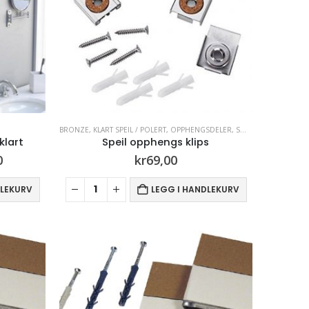
BRONZE
,
KLART SPEIL / POLERT
,
OPPHENGSDELER
,
SOTFARGET
,
SPEIL
,
T
klart
Speil opphengs klips
lig
Nåværende
0
kr
69,00
pris
er:
DLEKURV
LEGG I HANDLEKURV
.
kr2450,00.