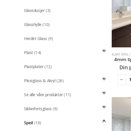
Glassdusjer
(3)
Glasshylle
(10)
Herdet Glass
(9)
Plast
(14)
KLART SPEIL 
4mm Spe
Plastplater
(12)
Din 
Plexiglass & Akryl
(26)
Se alle våre produkter
(11)
Sikkerhetsglass
(9)
Speil
(16)