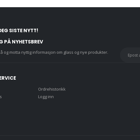
DEG SISTE NYTT!
G PÅ NYHETSBREV
å og motta nyttig informasjon om glass og nye produkter.
ERVICE
Ordrehistorikk
s
Logg inn