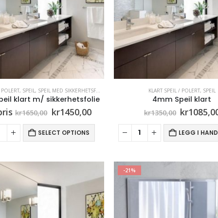
/ POLERT
,
SPEIL
,
SPEIL MED SIKKERHETSFOLIE
KLART SPEIL / POLERT
,
SPEIL
il klart m/ sikkerhetsfolie
4mm Speil klart
Opprinnelig
Nåværende
Opprinne
pris
kr
1450,00
kr
1085,0
kr
1650,00
kr
1350,00
pris
pris
pris
var:
er:
var:
SELECT OPTIONS
LEGG I HAN
kr1650,00.
kr1450,00.
kr1350,00
-21%