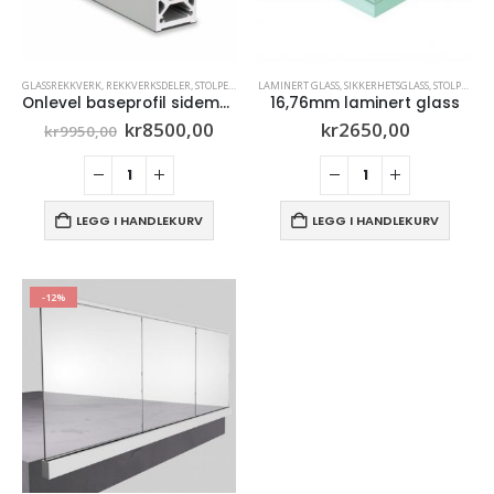
GLASSREKKVERK
,
REKKVERKSDELER
,
STOLPEFRITT REKKVERK
LAMINERT GLASS
,
SIKKERHETSGLASS
,
STOLPEFRITT REKKVERK
Onlevel baseprofil sidemontert 1,5 kN
16,76mm laminert glass
Opprinnelig
Nåværende
kr
8500,00
kr
2650,00
kr
9950,00
pris
pris
var:
er:
kr9950,00.
kr8500,00.
LEGG I HANDLEKURV
LEGG I HANDLEKURV
-12%