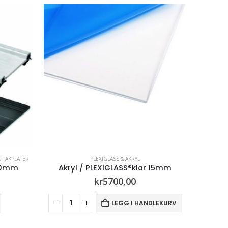
PLEXIGLASS & AKRYL
 15mm
Akryl / PLEXIGLASS®klar 8mm
Akry
kr
2610,00
DLEKURV
LEGG I HANDLEKURV