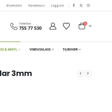
s
Ønskeliste
Handlekurv
Logg inn
Telefon
0
755 77 530
SS & AKRYL
VINDUSGLASS
TILBEHØR
klar 3mm