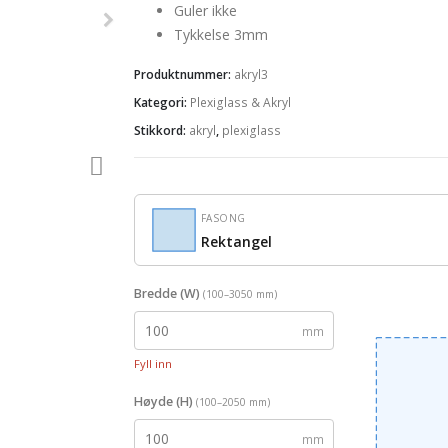
Guler ikke
Tykkelse 3mm
Produktnummer:
akryl3
Kategori:
Plexiglass & Akryl
Stikkord:
akryl
,
plexiglass
FASONG
Rektangel
Bredde (W)
(100–3050 mm)
mm
Fyll inn
Høyde (H)
(100–2050 mm)
mm