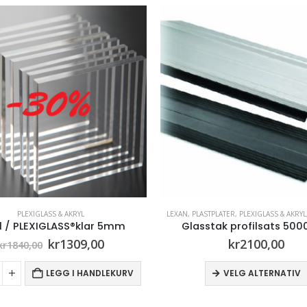
STPLATER
,
PLEXIGLASS & AKRYL
,
TAKPLATER
PLEXIGLASS & AKRYL
stak profilsats 5000mm
Akryl / PLEXIGLASS®klar
kr
2100,00
kr
5700,00
Dette produktet har flere varianter. Alternativene kan velges på produktsiden
VELG ALTERNATIV
LEGG I HAN