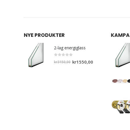
NYE PRODUKTER
KAMPA
2-lag energiglass
0
out of 5
Opprinnelig
Nåværende
kr
1550,00
kr
3150,00
pris
pris
var:
er:
kr3150,00.
kr1550,00.