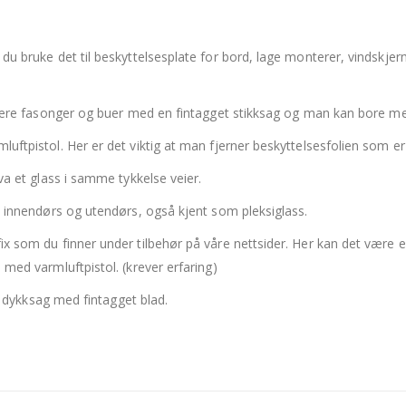
du bruke det til beskyttelsesplate for bord, lage monterer, vindskje
skjære fasonger og buer med en fintagget stikksag og man kan bore med
uftpistol. Her er det viktig at man fjerner beskyttelsesfolien som er 
va et glass i samme tykkelse veier.
s innendørs og utendørs, også kjent som pleksiglass.
x som du finner under tilbehør på våre nettsider. Her kan det være en 
 med varmluftpistol. (krever erfaring)
er dykksag med fintagget blad.