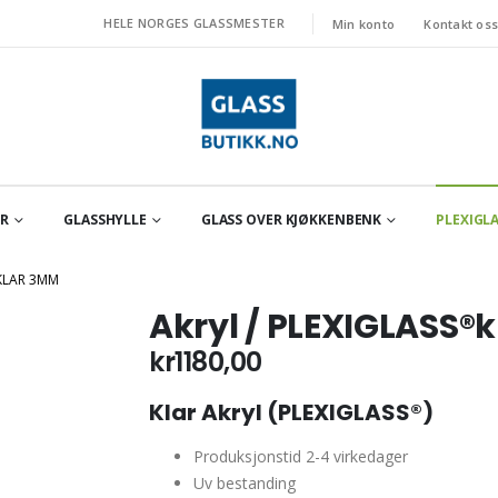
HELE NORGES GLASSMESTER
Min konto
Kontakt os
OR
GLASSHYLLE
GLASS OVER KJØKKENBENK
PLEXIGLA
®KLAR 3MM
Akryl / PLEXIGLASS®
kr
1180,00
Klar Akryl (PLEXIGLASS®)
Produksjonstid 2-4 virkedager
Uv bestanding