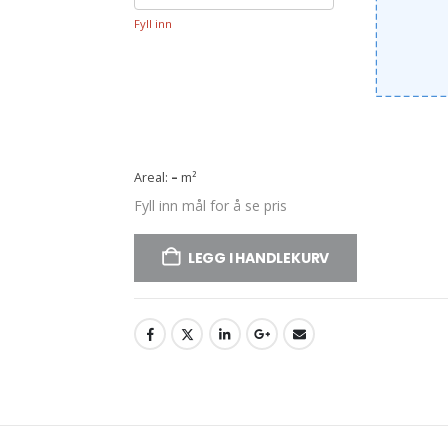
Fyll inn
Areal:
–
m²
Fyll inn mål for å se pris
LEGG I HANDLEKURV