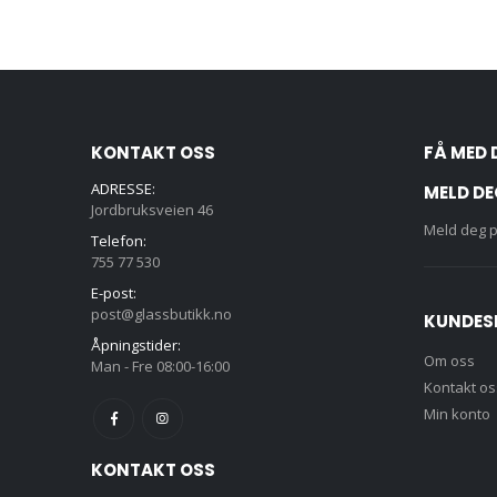
KONTAKT OSS
FÅ MED 
ADRESSE:
MELD DE
Jordbruksveien 46
Meld deg p
Telefon:
755 77 530
E-post:
post@glassbutikk.no
KUNDES
Åpningstider:
Om oss
Man - Fre 08:00-16:00
Kontakt os
Min konto
KONTAKT OSS