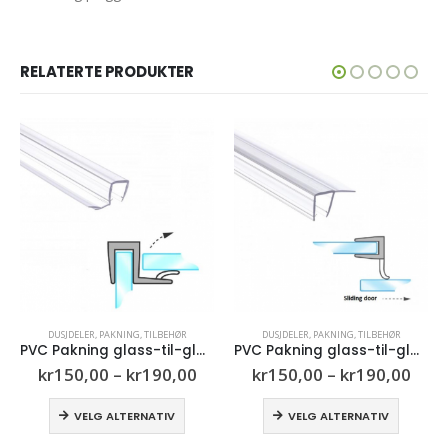
RELATERTE PRODUKTER
siden
Dette produktet har flere varianter. Alternativene kan velges på produktsiden
Dette produktet har flere varianter. Alternativene kan velges på produktsiden
DUSJDELER
,
PAKNING
,
TILBEHØR
DUSJDELER
,
PAKNING
,
TILBEHØR
ing glass-til-glass, 2,5m – GP14
PVC Pakning glass-til-glass, 2,5m – GP10
PVC Pakning glass-til-gulv, 2,5m – GP15
Prisområde:
Prisområde:
Pr
kr
150,00
–
kr
190,00
kr
150,00
–
kr
190,00
kr150,00
kr150,00
kr
tet har flere varianter. Alternativene kan velges på produktsiden
Dette produktet har flere varianter. Alternativene kan velges på produktsiden
Dette produktet har flere varia
til
til
til
VELG ALTERNATIV
VELG ALTERNATIV
kr190,00
kr190,00
kr