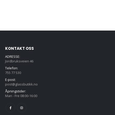
pris
pris
var:
er:
kr3750,00.
kr2995,00.
KONTAKT OSS
ADRESSE:
Jordbruksveien 46
Telefon:
755 77 530
E-post:
post@glassbutikk.no
Åpningstider:
Man - Fre 08:00-16:00