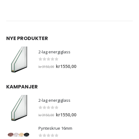
NYE PRODUKTER
2-lag energiglass
0
out of 5
Opprinnelig
Nåværende
kr
1550,00
kr
3150,00
pris
pris
var:
er:
KAMPANJER
kr3150,00.
kr1550,00.
2-lag energiglass
0
out of 5
Opprinnelig
Nåværende
kr
1550,00
kr
3150,00
pris
pris
var:
er:
Pynteskrue 16mm
kr3150,00.
kr1550,00.