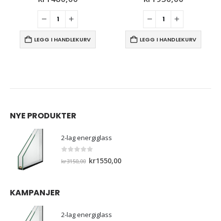
LEGG I HANDLEKURV
LEGG I HANDLEKURV
NYE PRODUKTER
2-lag energiglass
0
out of 5
Opprinnelig
Nåværende
kr
1550,00
kr
3150,00
pris
pris
var:
er:
KAMPANJER
kr3150,00.
kr1550,00.
2-lag energiglass