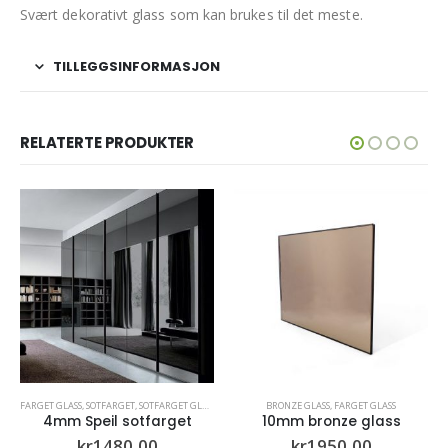
Svært dekorativt glass som kan brukes til det meste.
TILLEGGSINFORMASJON
RELATERTE PRODUKTER
,
SPEIL
BRONZE GLASS
,
FARGET GLASS
FARGET GLASS
,
HERDET GLASS
10mm bronze glass
4mm herdet frostet glass med polerte kanter
kr
1950,00
kr
1675,00