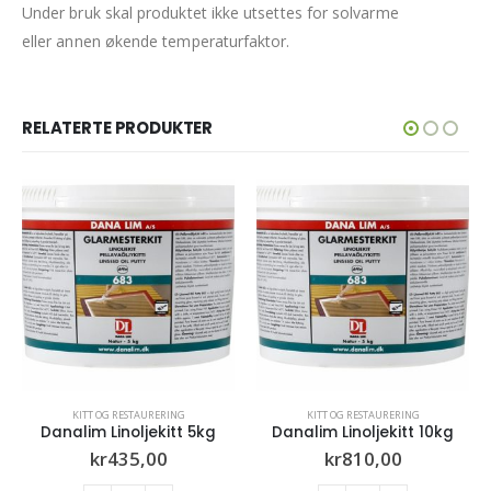
Under bruk skal produktet ikke utsettes for solvarme
eller annen økende temperaturfaktor.
RELATERTE PRODUKTER
KITT OG RESTAURERING
KITT OG RESTAURERING
,
TILBEHØR
,
VERKTØY
Danalim Linoljekitt 10kg
Kittkniv RO-3 Extra bred
kr
810,00
kr
325,00