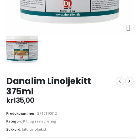
Danalim Linoljekitt
375ml
kr
135,00
Produktnummer:
GP10110012
Kategori:
Kitt og restaurering
Stikkord:
kitt
,
Linoljekitt