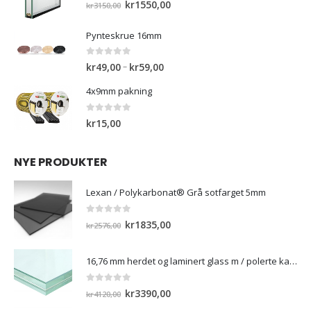
Opprinnelig
Nåværende
kr
1550,00
kr
3150,00
pris
pris
var:
er:
Pynteskrue 16mm
kr3150,00.
kr1550,00.
0
out of 5
Prisområde:
–
kr
49,00
kr
59,00
kr49,00
4x9mm pakning
til
kr59,00
0
out of 5
kr
15,00
NYE PRODUKTER
Lexan / Polykarbonat® Grå sotfarget 5mm
0
out of 5
Opprinnelig
Nåværende
kr
1835,00
kr
2576,00
pris
pris
var:
er:
16,76 mm herdet og laminert glass m / polerte kanter
kr2576,00.
kr1835,00.
0
out of 5
Opprinnelig
Nåværende
kr
3390,00
kr
4120,00
pris
pris