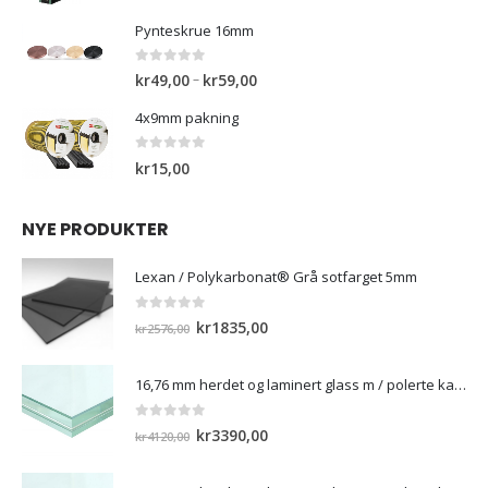
pris
pris
var:
er:
Pynteskrue 16mm
kr3150,00.
kr1550,00.
0
out of 5
Prisområde:
–
kr
49,00
kr
59,00
kr49,00
4x9mm pakning
til
kr59,00
0
out of 5
kr
15,00
NYE PRODUKTER
Lexan / Polykarbonat® Grå sotfarget 5mm
0
out of 5
Opprinnelig
Nåværende
kr
1835,00
kr
2576,00
pris
pris
var:
er:
16,76 mm herdet og laminert glass m / polerte kanter
kr2576,00.
kr1835,00.
0
out of 5
Opprinnelig
Nåværende
kr
3390,00
kr
4120,00
pris
pris
var:
er: