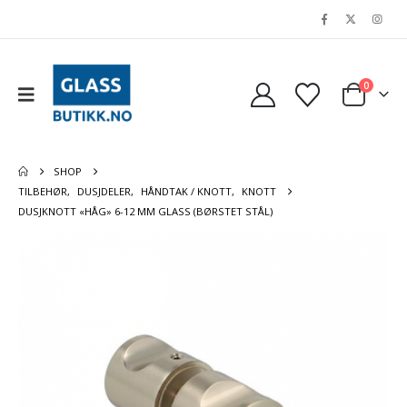
0
SHOP
TILBEHØR
,
DUSJDELER
,
HÅNDTAK / KNOTT
,
KNOTT
DUSJKNOTT «HÅG» 6-12 MM GLASS (BØRSTET STÅL)