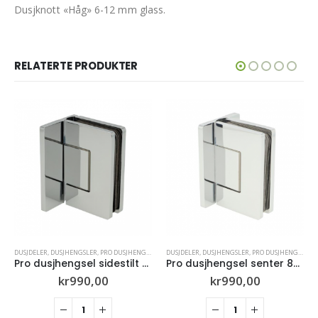
Dusjknott «Håg» 6-12 mm glass.
RELATERTE PRODUKTER
DUSJDELER
,
DUSJHENGSLER
,
PRO DUSJHENGSLER
DUSJDELER
,
DUSJHENGSLER
,
PRO DUSJHENGSLER
Pro dusjhengsel sidestilt 8-10mm glass (Krom)
Pro dusjhengsel senter 8-10mm glass (Krom)
kr
990,00
kr
990,00