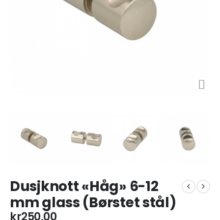
Dusjknott «Håg» 6-12
mm glass (Børstet stål)
kr
250,00