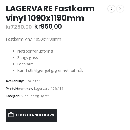
LAGERVARE Fastkarm
vinyl 1090x1190mm
Opprinnelig
Nåværende
kr
950,00
kr
7250,00
pris
pris
var:
er:
Fastkarm vinyl 1090x1190mm
kr7250,00.
kr950,00.
Notspor for utforing
3-lags glass
Fastkarm
Kun 1 stk tilgjengelig, grunnet feil mål.
Availability:
1 på lager
Produktnummer:
Lagervare-109x119
Kategori:
Vinduer og Dører
LEGG I HANDLEKURV