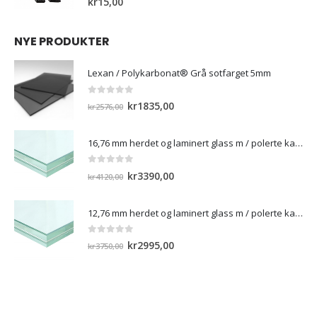
kr
15,00
NYE PRODUKTER
Lexan / Polykarbonat® Grå sotfarget 5mm
0
out of 5
Opprinnelig
Nåværende
kr
1835,00
kr
2576,00
pris
pris
var:
er:
16,76 mm herdet og laminert glass m / polerte kanter
kr2576,00.
kr1835,00.
0
out of 5
Opprinnelig
Nåværende
kr
3390,00
kr
4120,00
pris
pris
var:
er:
12,76 mm herdet og laminert glass m / polerte kanter)
kr4120,00.
kr3390,00.
0
out of 5
Opprinnelig
Nåværende
kr
2995,00
kr
3750,00
pris
pris
var:
er:
kr3750,00.
kr2995,00.