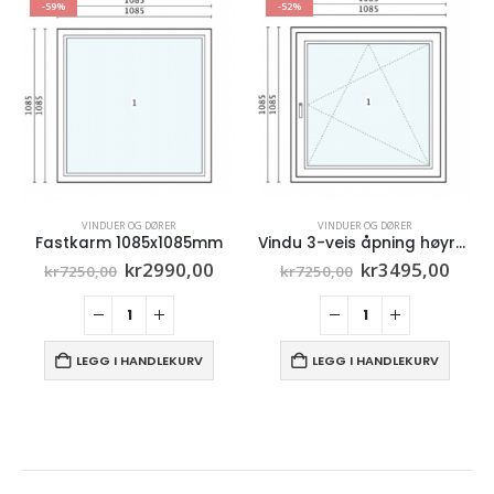
-59%
-52%
VINDUER OG DØRER
VINDUER OG DØRER
Fastkarm 1085x1085mm
Vindu 3-veis åpning høyre 1085x1085mm
åværende
Opprinnelig
Nåværende
Opprinnelig
Nåv
kr
2990,00
kr
3495,00
kr
7250,00
kr
7250,00
is
pris
pris
pris
pris
:
var:
er:
var:
er:
8100,00.
kr7250,00.
kr2990,00.
kr7250,00.
kr34
LEGG I HANDLEKURV
LEGG I HANDLEKURV