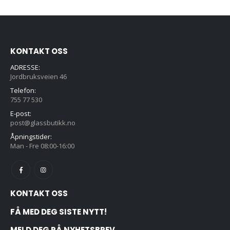
KONTAKT OSS
ADRESSE:
Jordbruksveien 46
Telefon:
755 77 530
E-post:
post@glassbutikk.no
Åpningstider:
Man - Fre 08:00-16:00
KONTAKT OSS
FÅ MED DEG SISTE NYTT!
MELD DEG PÅ NYHETSBREV