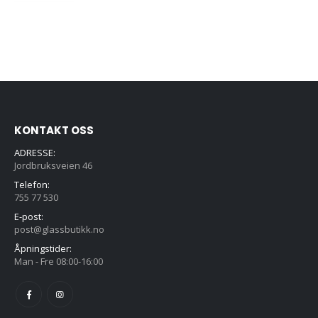
0
out of 5
Opprinnelig
Nåværende
kr
2995,00
kr
3750,00
pris
pris
var:
er:
kr3750,00.
kr2995,00.
KONTAKT OSS
ADRESSE:
Jordbruksveien 46
Telefon:
755 77 530
E-post:
post@glassbutikk.no
Åpningstider:
Man - Fre 08:00-16:00