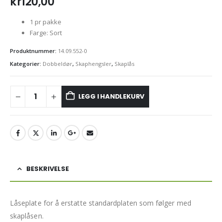
kr
120,00
1 pr pakke
Farge: Sort
Produktnummer:
14.09.552-0
Kategorier:
Dobbeldør
,
Skaphengsler
,
Skaplås
LEGG I HANDLEKURV
BESKRIVELSE
Låseplate for å erstatte standardplaten som følger med
skaplåsen.