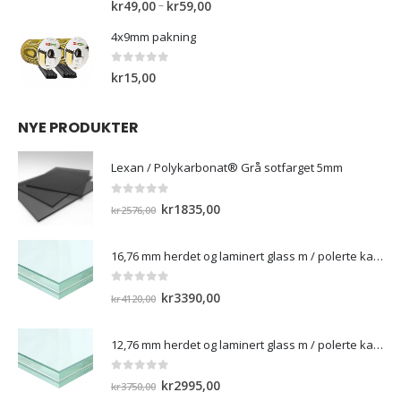
Pynteskrue 16mm
kr3150,00.
kr1550,00.
0
out of 5
Prisområde:
–
kr
49,00
kr
59,00
kr49,00
4x9mm pakning
til
kr59,00
0
out of 5
kr
15,00
NYE PRODUKTER
Lexan / Polykarbonat® Grå sotfarget 5mm
0
out of 5
Opprinnelig
Nåværende
kr
1835,00
kr
2576,00
pris
pris
var:
er:
16,76 mm herdet og laminert glass m / polerte kanter
kr2576,00.
kr1835,00.
0
out of 5
Opprinnelig
Nåværende
kr
3390,00
kr
4120,00
pris
pris
var:
er:
12,76 mm herdet og laminert glass m / polerte kanter)
kr4120,00.
kr3390,00.