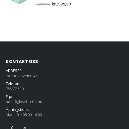
0
out of 5
Opprinnelig
Nåværende
kr
2995,00
kr
3750,00
pris
pris
var:
er:
kr3750,00.
kr2995,00.
KONTAKT OSS
ADRESSE:
Jordbruksveien 46
Telefon:
755 77 530
E-post:
post@glassbutikk.no
Åpningstider:
Man - Fre 08:00-16:00