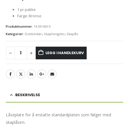
1 pr pakke
Farge: Bronse
Produktnummer:
14.09.569-0
Kategorier:
Dobbeldør
,
Skaphengsler
,
Skaplås
LEGG I HANDLEKURV
BESKRIVELSE
Låseplate for å erstatte standardplaten som følger med
skaplåsen.