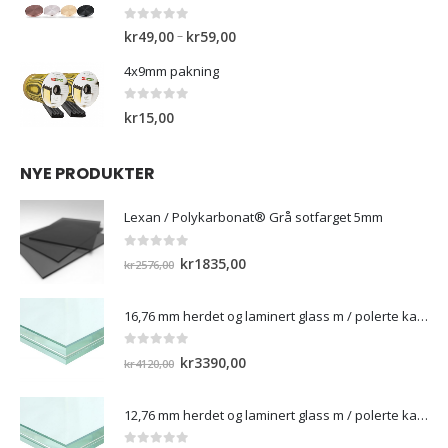
kr3150,00.
kr1550,00.
0
out of 5
Prisområde:
–
kr
49,00
kr
59,00
kr49,00
4x9mm pakning
til
kr59,00
0
out of 5
kr
15,00
NYE PRODUKTER
Lexan / Polykarbonat® Grå sotfarget 5mm
0
out of 5
Opprinnelig
Nåværende
kr
1835,00
kr
2576,00
pris
pris
var:
er:
16,76 mm herdet og laminert glass m / polerte kanter
kr2576,00.
kr1835,00.
0
out of 5
Opprinnelig
Nåværende
kr
3390,00
kr
4120,00
pris
pris
var:
er:
12,76 mm herdet og laminert glass m / polerte kanter)
kr4120,00.
kr3390,00.