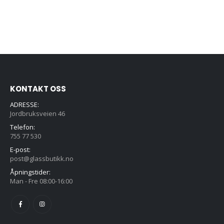
var:
er:
kr3750,00.
kr2995,00.
KONTAKT OSS
ADRESSE:
Jordbruksveien 46
Telefon:
755 77 530
E-post:
post@glassbutikk.no
Åpningstider:
Man - Fre 08:00-16:00