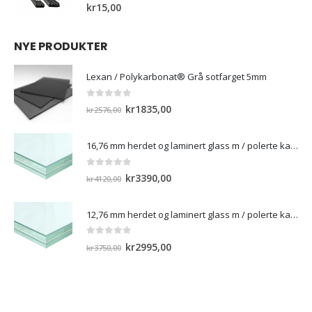
0
out of 5
kr
15,00
NYE PRODUKTER
Lexan / Polykarbonat® Grå sotfarget 5mm
0
out of 5
Opprinnelig
Nåværende
kr
1835,00
kr
2576,00
pris
pris
var:
er:
16,76 mm herdet og laminert glass m / polerte kanter
kr2576,00.
kr1835,00.
0
out of 5
Opprinnelig
Nåværende
kr
3390,00
kr
4120,00
pris
pris
var:
er:
12,76 mm herdet og laminert glass m / polerte kanter)
kr4120,00.
kr3390,00.
0
out of 5
Opprinnelig
Nåværende
kr
2995,00
kr
3750,00
pris
pris
var:
er:
kr3750,00.
kr2995,00.