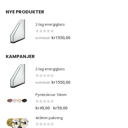
NYE PRODUKTER
2-lag energiglass
0
out of 5
Opprinnelig
Nåværende
kr
1550,00
kr
3150,00
pris
pris
var:
er:
KAMPANJER
kr3150,00.
kr1550,00.
2-lag energiglass
0
out of 5
Opprinnelig
Nåværende
kr
1550,00
kr
3150,00
pris
pris
var:
er:
Pynteskrue 16mm
kr3150,00.
kr1550,00.
0
out of 5
Prisområde:
–
kr
49,00
kr
59,00
kr49,00
4x9mm pakning
til
kr59,00