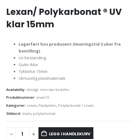
Lexan/ Polykarbonat ® UV
klar 15mm
Lagerført hos produsent (leveringstid 2 uker fra
bestilling)
Uv bestanding
Guler ikke
Tykkelse 15mm
Uknuselig plastmateriale
Availability:
Utsolgt, men kan bestilles
Produktnummer:
lexan15
Kategorier:
Lexan
,
Plastplater
,
Polykarbonat / Lexan
Stikkord:
lexan
,
polykarbonat
LEGG I HANDLEKURV