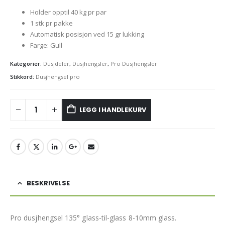
Holder opptil 40 kg pr par
1 stk pr pakke
Automatisk posisjon ved 15 gr lukking
Farge: Gull
Kategorier:
Dusjdeler
,
Dusjhengsler
,
Pro Dusjhengsler
Stikkord:
Dusjhengsel pro
LEGG I HANDLEKURV
BESKRIVELSE
Pro dusjhengsel 135° glass-til-glass 8-10mm glass.