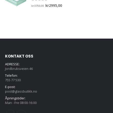
0
out of 5
Opprinnelig
Nåværende
kr
2995,00
kr
3750,00
pris
pris
var:
er:
kr3750,00.
kr2995,00.
KONTAKT OSS
ADRESSE:
Jordbruksveien 46
Telefon:
755 77 530
E-post:
post@glassbutikk.no
Åpningstider:
Man - Fre 08:00-16:00