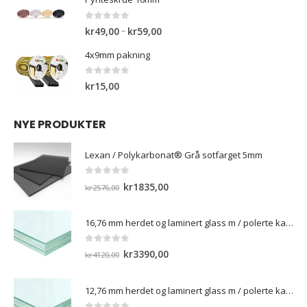
kr3150,00.
kr1550,00.
0
out of 5
Prisområde:
–
kr
49,00
kr
59,00
kr49,00
4x9mm pakning
til
kr59,00
0
out of 5
kr
15,00
NYE PRODUKTER
Lexan / Polykarbonat® Grå sotfarget 5mm
0
out of 5
Opprinnelig
Nåværende
kr
1835,00
kr
2576,00
pris
pris
var:
er:
16,76 mm herdet og laminert glass m / polerte kanter
kr2576,00.
kr1835,00.
0
out of 5
Opprinnelig
Nåværende
kr
3390,00
kr
4120,00
pris
pris
var:
er:
12,76 mm herdet og laminert glass m / polerte kanter)
kr4120,00.
kr3390,00.