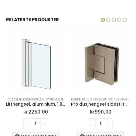
RELATERTE PRODUKTER
LIFTHENGSLER
DUSJDELER
,
DUSJHENGSLER
,
PRO DUSJHENGSLER
DUSJDELER
,
DUSJHENGSLER
,
PRO DU
Lifthengsel, aluminium, 1.9 m – firkantet form
Pro dusjhengsel sidestilt 8-10mm glass (Børstet stål)
00
kr
990,00
kr
990,00