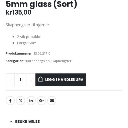
5mm glass (Sort)
kr
135,00
Skaphengsler til hjørner.
2 stk pr pakke
Farge: Sort
Produktnummer:
15.06.217-0
Kategorier:
Hjørnehengsler
,
Skaphengsler
LEGG I HANDLEKURV
BESKRIVELSE