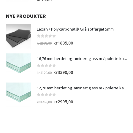
0
out of 5
kr
15,00
NYE PRODUKTER
Lexan / Polykarbonat® Grå sotfarget 5mm
0
out of 5
Opprinnelig
Nåværende
kr
1835,00
kr
2576,00
pris
pris
var:
er:
16,76 mm herdet og laminert glass m / polerte kanter
kr2576,00.
kr1835,00.
0
out of 5
Opprinnelig
Nåværende
kr
3390,00
kr
4120,00
pris
pris
var:
er:
12,76 mm herdet og laminert glass m / polerte kanter)
kr4120,00.
kr3390,00.
0
out of 5
Opprinnelig
Nåværende
kr
2995,00
kr
3750,00
pris
pris
var:
er:
kr3750,00.
kr2995,00.