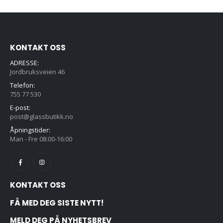
KONTAKT OSS
ADRESSE:
Jordbruksveien 46
Telefon:
755 77 530
E-post:
post@glassbutikk.no
Åpningstider:
Man - Fre 08:00-16:00
KONTAKT OSS
FÅ MED DEG SISTE NYTT!