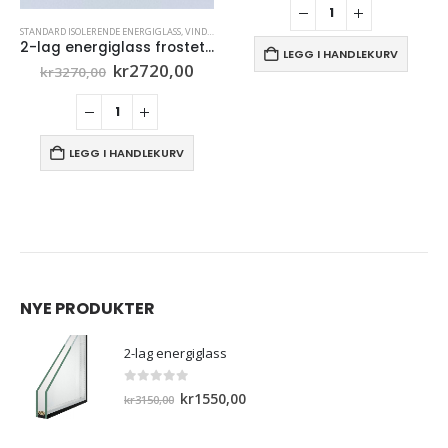
DUSGLASS
STANDARD ISOLERENDE ENERGIGLASS
,
VINDUSGLASS
et glass
Vinduslist kompositt, 4100mm (Bred 17mm×26mm)
LEGG I HANDLEKURV
åværende
kr
325,00
is
:
2720,00.
LEGG I HANDLEKURV
NYE PRODUKTER
2-lag energiglass
0
out of 5
Opprinnelig
Nåværende
kr
1550,00
kr
3150,00
pris
pris
var:
er: