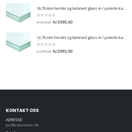
var:
er:
16,76 mm herdet og laminert glass m / polerte kanter
kr2576,00.
kr1835,00.
0
out of 5
Opprinnelig
Nåværende
kr
3390,00
kr
4120,00
pris
pris
var:
er:
12,76 mm herdet og laminert glass m / polerte kanter)
kr4120,00.
kr3390,00.
0
out of 5
Opprinnelig
Nåværende
kr
2995,00
kr
3750,00
pris
pris
var:
er:
kr3750,00.
kr2995,00.
KONTAKT OSS
ADRESSE:
Jordbruksveien 46