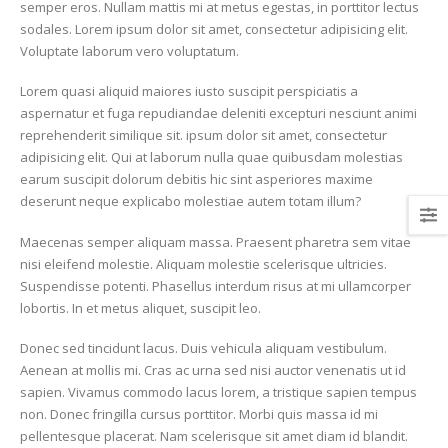
semper eros. Nullam mattis mi at metus egestas, in porttitor lectus
sodales. Lorem ipsum dolor sit amet, consectetur adipisicing elit.
Voluptate laborum vero voluptatum.
Lorem quasi aliquid maiores iusto suscipit perspiciatis a
aspernatur et fuga repudiandae deleniti excepturi nesciunt animi
reprehenderit similique sit. ipsum dolor sit amet, consectetur
adipisicing elit. Qui at laborum nulla quae quibusdam molestias
earum suscipit dolorum debitis hic sint asperiores maxime
deserunt neque explicabo molestiae autem totam illum?
Maecenas semper aliquam massa. Praesent pharetra sem vitae
nisi eleifend molestie. Aliquam molestie scelerisque ultricies.
Suspendisse potenti. Phasellus interdum risus at mi ullamcorper
lobortis. In et metus aliquet, suscipit leo.
Donec sed tincidunt lacus. Duis vehicula aliquam vestibulum.
Aenean at mollis mi. Cras ac urna sed nisi auctor venenatis ut id
sapien. Vivamus commodo lacus lorem, a tristique sapien tempus
non. Donec fringilla cursus porttitor. Morbi quis massa id mi
pellentesque placerat. Nam scelerisque sit amet diam id blandit.