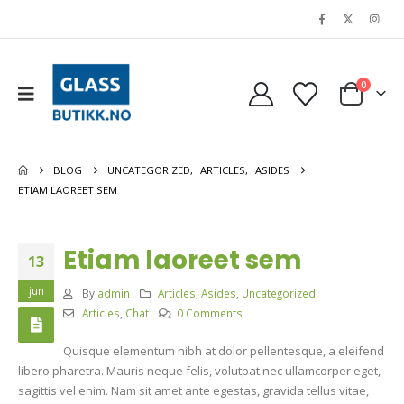
0
BLOG
UNCATEGORIZED
,
ARTICLES
,
ASIDES
ETIAM LAOREET SEM
Etiam laoreet sem
13
jun
By
admin
Articles
,
Asides
,
Uncategorized
Articles
,
Chat
0 Comments
Quisque elementum nibh at dolor pellentesque, a eleifend
libero pharetra. Mauris neque felis, volutpat nec ullamcorper eget,
sagittis vel enim. Nam sit amet ante egestas, gravida tellus vitae,