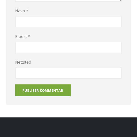
Navn
*
E-post
*
Nettsted