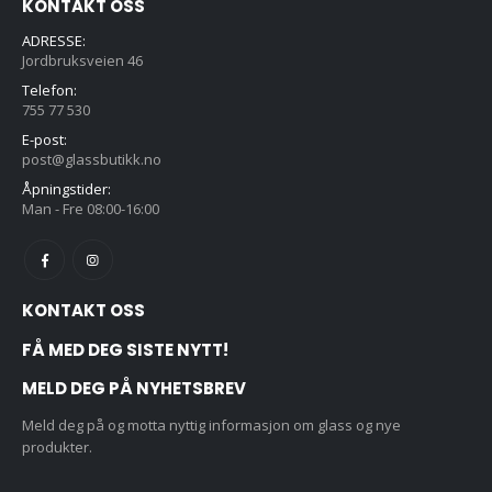
KONTAKT OSS
ADRESSE:
Jordbruksveien 46
Telefon:
755 77 530
E-post:
post@glassbutikk.no
Åpningstider:
Man - Fre 08:00-16:00
KONTAKT OSS
FÅ MED DEG SISTE NYTT!
MELD DEG PÅ NYHETSBREV
Meld deg på og motta nyttig informasjon om glass og nye
produkter.