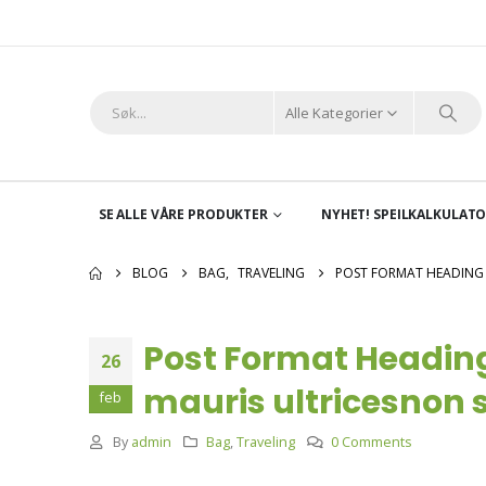
Alle Kategorier
SE ALLE VÅRE PRODUKTER
NYHET! SPEILKALKULAT
BLOG
BAG
,
TRAVELING
POST FORMAT HEADING 
Post Format Heading
26
mauris ultricesnon s
feb
By
admin
Bag
,
Traveling
0 Comments