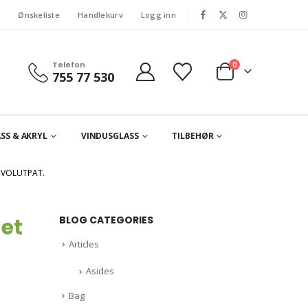
s
Ønskeliste
Handlekurv
Logg inn
Telefon
0
755 77 530
SS & AKRYL
VINDUSGLASS
TILBEHØR
 VOLUTPAT.
et
BLOG CATEGORIES
Articles
Asides
Bag