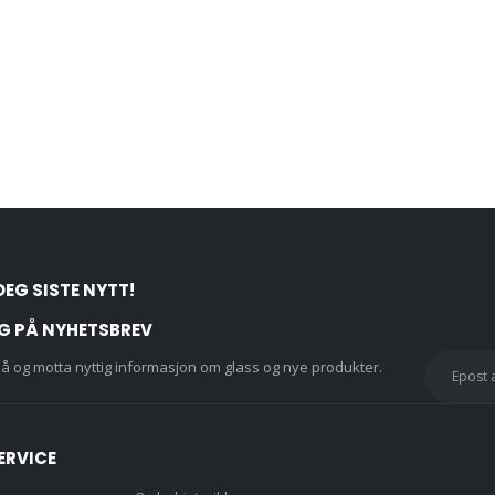
DEG SISTE NYTT!
G PÅ NYHETSBREV
å og motta nyttig informasjon om glass og nye produkter.
ERVICE