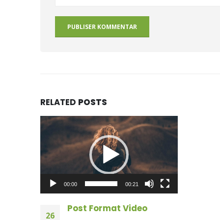
RELATED
POSTS
Videoavspiller
00:00
00:21
Post Format Video
26