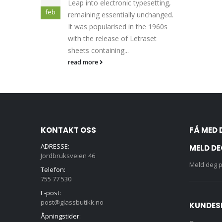
Leap into electronic typesetting,
feb
remaining essentially unchanged.
It was popularised in the 1960s
with the release of Letraset
sheets containing...
read more
KONTAKT OSS
FÅ MED 
ADRESSE:
MELD DE
Jordbruksveien 46
Meld deg p
Telefon:
755 77 530
E-post:
post@glassbutikk.no
KUNDES
Åpningstider: