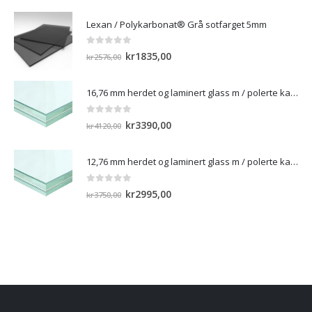
Lexan / Polykarbonat® Grå sotfarget 5mm
0
out of 5
Opprinnelig
Nåværende
kr
1835,00
kr
2576,00
pris
pris
var:
er:
16,76 mm herdet og laminert glass m / polerte kanter
kr2576,00.
kr1835,00.
0
out of 5
Opprinnelig
Nåværende
kr
3390,00
kr
4120,00
pris
pris
var:
er:
12,76 mm herdet og laminert glass m / polerte kanter)
kr4120,00.
kr3390,00.
0
out of 5
Opprinnelig
Nåværende
kr
2995,00
kr
3750,00
pris
pris
var:
er:
kr3750,00.
kr2995,00.