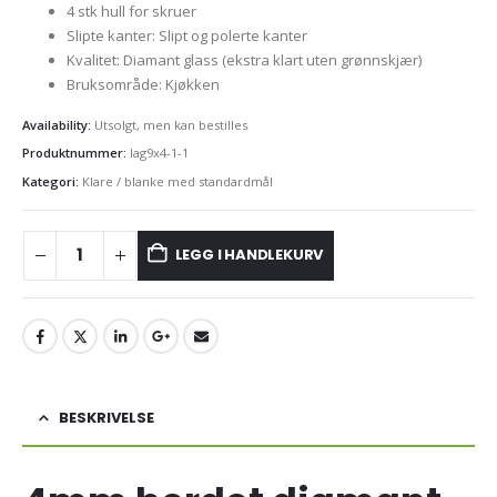
kr1600,00.
kr1090,00.
4 stk hull for skruer
Slipte kanter: Slipt og polerte kanter
Kvalitet: Diamant glass (ekstra klart uten grønnskjær)
Bruksområde: Kjøkken
Availability:
Utsolgt, men kan bestilles
Produktnummer:
lag9x4-1-1
Kategori:
Klare / blanke med standardmål
LEGG I HANDLEKURV
BESKRIVELSE