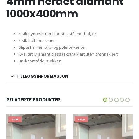
4mm herdet diamant
1000x400mm
4 stk pynteskruer i børstet stål medfølger
4 stk hull for skruer
Slipte kanter: Slipt og polerte kanter
Kvalitet: Diamant glass (ekstra klart uten grønnskjær)
Bruksområde: Kjøkken
TILLEGGSINFORMASJON
RELATERTE PRODUKTER
-32%