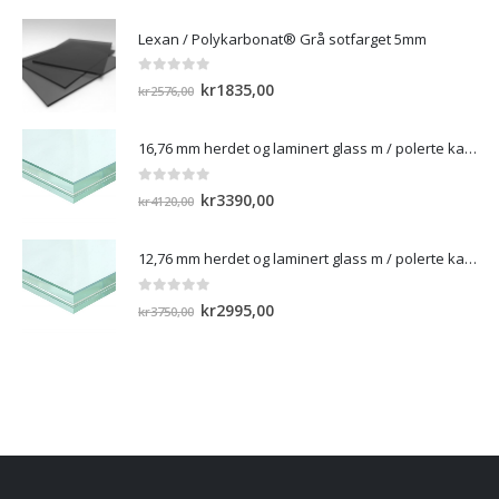
NYE PRODUKTER
Lexan / Polykarbonat® Grå sotfarget 5mm
0
out of 5
Opprinnelig
Nåværende
kr
1835,00
kr
2576,00
pris
pris
var:
er:
16,76 mm herdet og laminert glass m / polerte kanter
kr2576,00.
kr1835,00.
0
out of 5
Opprinnelig
Nåværende
kr
3390,00
kr
4120,00
pris
pris
var:
er:
12,76 mm herdet og laminert glass m / polerte kanter)
kr4120,00.
kr3390,00.
0
out of 5
Opprinnelig
Nåværende
kr
2995,00
kr
3750,00
pris
pris
var:
er:
kr3750,00.
kr2995,00.