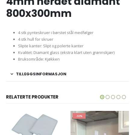
4mm herdet diamant
800x300mm
4 stk pynteskruer i børstet stål medfølger
4 stk hull for skruer
Slipte kanter: Slipt og polerte kanter
Kvalitet: Diamant glass (ekstra klart uten grønnskjær)
Bruksområde: Kjøkken
TILLEGGSINFORMASJON
RELATERTE PRODUKTER
-32%