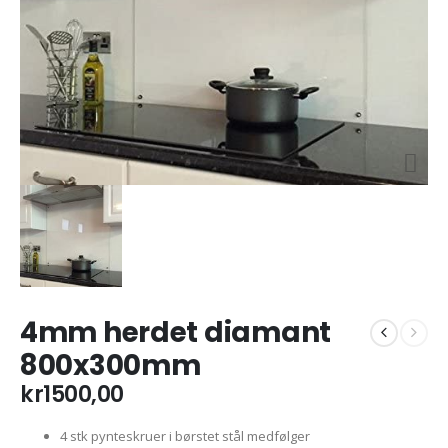
4mm herdet diamant
800x300mm
kr
1500,00
4 stk pynteskruer i børstet stål medfølger