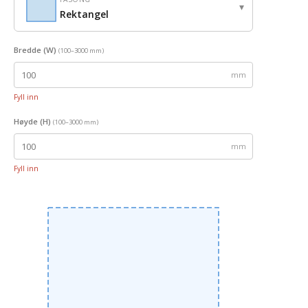
▾
Rektangel
Bredde (W)
(100–3000 mm)
mm
Fyll inn
Høyde (H)
(100–3000 mm)
mm
Fyll inn