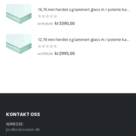
var:
er:
16,76 mm herdet og laminert glass m / polerte kanter
kr2576,00.
kr1835,00.
0
out of 5
Opprinnelig
Nåværende
kr
3390,00
kr
4120,00
pris
pris
var:
er:
12,76 mm herdet og laminert glass m / polerte kanter)
kr4120,00.
kr3390,00.
0
out of 5
Opprinnelig
Nåværende
kr
2995,00
kr
3750,00
pris
pris
var:
er:
kr3750,00.
kr2995,00.
KONTAKT OSS
ADRESSE:
Jordbruksveien 46