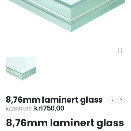
8,76mm laminert glass
Opprinnelig
Nåværende
kr
1750,00
kr
2390,00
pris
pris
8,76mm laminert glass
var:
er:
kr2390,00.
kr1750,00.