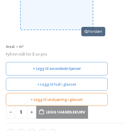
Forstørr
Areal:
–
m²
Fyll inn mål for å se pris
+ Legg til avrundede hjørner
+ Legg til hull i glasset
+ Legg til utskjæring i glasset
LEGG I HANDLEKURV