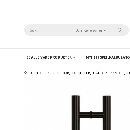
Alle Kategorier
SE ALLE VÅRE PRODUKTER
NYHET! SPEILKALKULAT
SHOP
TILBEHØR
,
DUSJDELER
,
HÅNDTAK / KNOTT
,
H