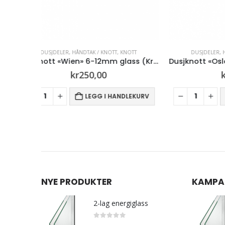
OTT
DUSJDELER
,
HÅNDTAK / KNOTT
,
KNOTT
DUS
Dusjknott «Wien» 6-12mm glass (Krom)
Dusjknott «Oslo» 6-12 mm glass (Sort)
kr
250,00
LEKURV
LEGG I HANDLEKURV
NYE PRODUKTER
KAMPA
2-lag energiglass
0
out of 5