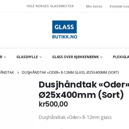
HELE NORGES GLASSMESTER
Min konto
Kontakt os
OR
GLASSHYLLE
GLASS OVER KJØKKENBENK
PLEXIGLA
ÅNDTAK
DUSJHÅNDTAK «ODER» 8-12MM GLASS, Ø25X400MM (SORT)
Dusjhåndtak «Oder»
Ø25x400mm (Sort)
kr
500,00
Dusjhåndtak «Oder» 8-12mm glass