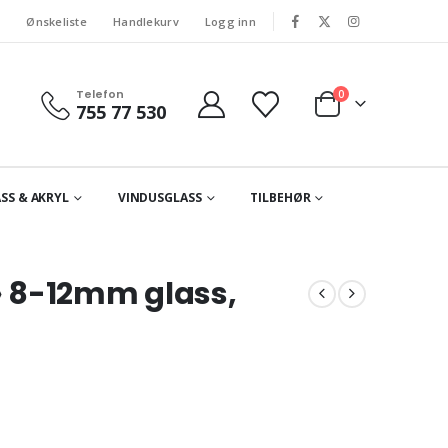
s
Ønskeliste
Handlekurv
Logg inn
Telefon
0
755 77 530
SS & AKRYL
VINDUSGLASS
TILBEHØR
 8-12mm glass,