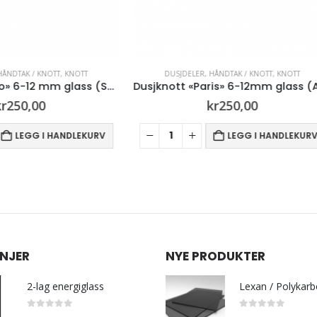
JDELER
,
HÅNDTAK / KNOTT
,
KNOTT
DUSJDELER
,
HÅNDTAK / KNOTT
,
K
Dusjknott «Paris» 6-12mm glass (Aluminium)
kr
250,00
kr
250,00
LEGG I HANDLEKURV
LEGG I HAN
NJER
NYE PRODUKTER
2-lag energiglass
0
out of 5
0
out of 5