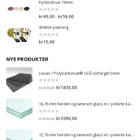
var:
er:
Pynteskrue 16mm
kr3150,00.
kr1550,00.
0
out of 5
Prisområde:
–
kr
49,00
kr
59,00
kr49,00
4x9mm pakning
til
kr59,00
0
out of 5
kr
15,00
NYE PRODUKTER
Lexan / Polykarbonat® Grå sotfarget 5mm
0
out of 5
Opprinnelig
Nåværende
kr
1835,00
kr
2576,00
pris
pris
var:
er:
16,76 mm herdet og laminert glass m / polerte kanter
kr2576,00.
kr1835,00.
0
out of 5
Opprinnelig
Nåværende
kr
3390,00
kr
4120,00
pris
pris
var:
er:
12,76 mm herdet og laminert glass m / polerte kanter)
kr4120,00.
kr3390,00.