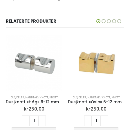
RELATERTE PRODUKTER
DUSJDELER
,
HÅNDTAK / KNOTT
,
KNOTT
DUSJDELER
,
DUSJHENGSLER
,
PRO DUSJHENGSLER
 glass (Krom)
Dusjknott «Oslo» 6-12 mm glass (Gull)
Pro dusjhengsel senter 8-10mm glass (Børstet stål)
kr
250,00
kr
990,00