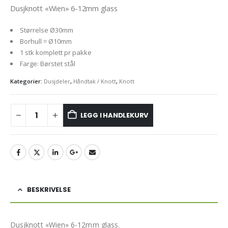
Dusjknott «Wien» 6-12mm glass
Størrelse Ø30mm
Borhull = Ø10mm
1 stk komplett pr pakke
Farge: Børstet stål
Kategorier:
Dusjdeler
,
Håndtak / Knott
,
Knott
LEGG I HANDLEKURV
BESKRIVELSE
Dusjknott «Wien» 6-12mm glass.