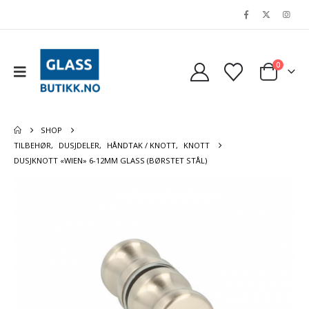
0
SHOP
TILBEHØR
,
DUSJDELER
,
HÅNDTAK / KNOTT
,
KNOTT
DUSJKNOTT «WIEN» 6-12MM GLASS (BØRSTET STÅL)