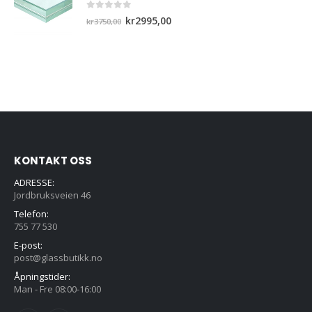
0
out of 5
Opprinnelig
Nåværende
kr
2995,00
kr
3750,00
pris
pris
var:
er:
kr3750,00.
kr2995,00.
KONTAKT OSS
ADRESSE:
Jordbruksveien 46
Telefon:
755 77 530
E-post:
post@glassbutikk.no
Åpningstider:
Man - Fre 08:00-16:00