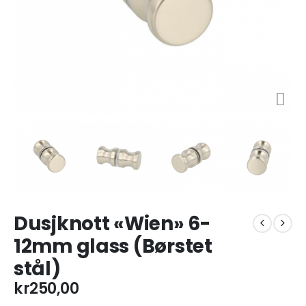
Dusjknott «Wien» 6-
12mm glass (Børstet
stål)
kr
250,00