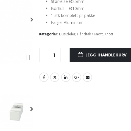
Størrelse Ø25mm
Borhull = Ø10mm
1 stk komplett pr pakke
Farge: Aluminium
Kategorier:
Dusjdeler
,
Håndtak / Knott
,
Knott
LEGG I HANDLEKURV