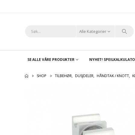
Alle Kategorier
SE ALLE VÅRE PRODUKTER
NYHET! SPEILKALKULAT
SHOP
TILBEHØR
,
DUSJDELER
,
HÅNDTAK / KNOTT
,
K