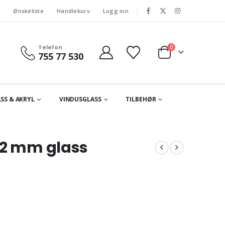
s
Ønskeliste
Handlekurv
Logg inn
Telefon
0
755 77 530
SS & AKRYL
VINDUSGLASS
TILBEHØR
12 mm glass