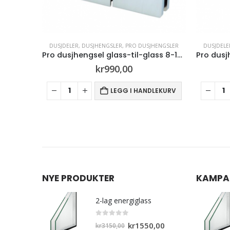
NGSLER
,
PRO DUSJHENGSLER
DUSJDELER
,
DUSJHENGSLER
,
PRO DUSJHENGSLER
Pro dusjhengsel glass-til-glass 8-10mm glass (Børstet stål)
Pro dusjhengsel 90° 
990,00
kr
990,00
LEGG I HANDLEKURV
LEGG I HANDLEKURV
NYE PRODUKTER
KAMPA
2-lag energiglass
0
out of 5
Opprinnelig
Nåværende
kr
1550,00
kr
3150,00