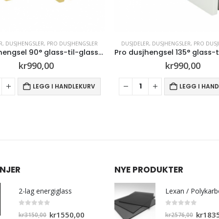
DUSJDELER
,
DUSJHENGSLER
,
PRO DUSJHENGSLER
DUSJDELER
,
DUSJHE
glass-til-glass 8-10mm glass (Gull)
Pro dusjhengsel 135° glass-til-glass 8-10mm glass (Krom)
kr
990,00
k
LEGG I HANDLEKURV
NJER
NYE PRODUKTER
2-lag energiglass
0
out of 5
0
out of 5
Opprinnelig
Nåværende
Opprinn
kr
1550,00
kr
183
kr
3150,00
kr
2576,00