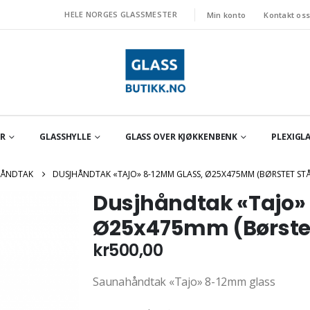
HELE NORGES GLASSMESTER
Min konto
Kontakt os
OR
GLASSHYLLE
GLASS OVER KJØKKENBENK
PLEXIGLA
ÅNDTAK
DUSJHÅNDTAK «TAJO» 8-12MM GLASS, Ø25X475MM (BØRSTET STÅ
Dusjhåndtak «Tajo»
Ø25x475mm (Børstet
kr
500,00
Saunahåndtak «Tajo» 8-12mm glass