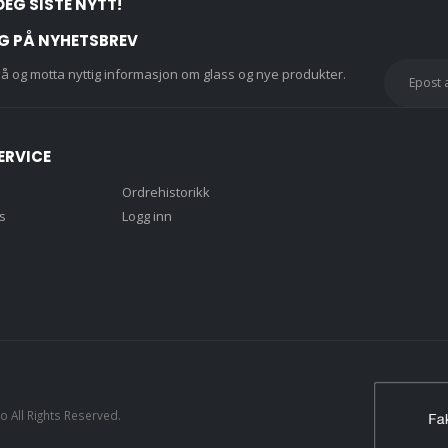
DEG SISTE NYTT!
G PÅ NYHETSBREV
å og motta nyttig informasjon om glass og nye produkter.
ERVICE
Ordrehistorikk
s
Logg inn
 All Rights Reserved.