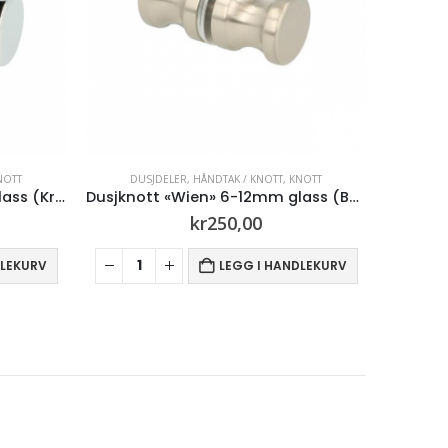
NOTT
DUSJDELER
,
HÅNDTAK / KNOTT
,
KNOTT
DU
Dusjknott «Wien» 6-12mm glass (Børstet stål)
Dusjknott «Kiel» 6-12mm glass (Krom)
kr
250,00
DLEKURV
LEGG I HANDLEKURV