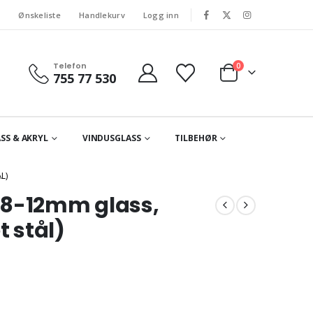
s
Ønskeliste
Handlekurv
Logg inn
Telefon
0
755 77 530
SS & AKRYL
VINDUSGLASS
TILBEHØR
L)
 8-12mm glass,
 stål)