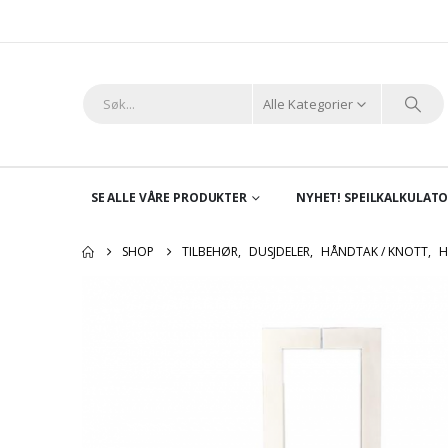
Alle Kategorier
SE ALLE VÅRE PRODUKTER
NYHET! SPEILKALKULAT
SHOP
TILBEHØR
,
DUSJDELER
,
HÅNDTAK / KNOTT
,
H