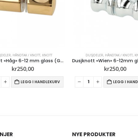
SJDELER
,
HÅNDTAK / KNOTT
,
KNOTT
DUSJDELER
,
HÅNDTAK / KNOTT
,
K
Dusjknott «Wien» 6-12mm glass (Krom)
kr
250,00
kr
250,00
LEGG I HANDLEKURV
LEGG I HAN
NJER
NYE PRODUKTER