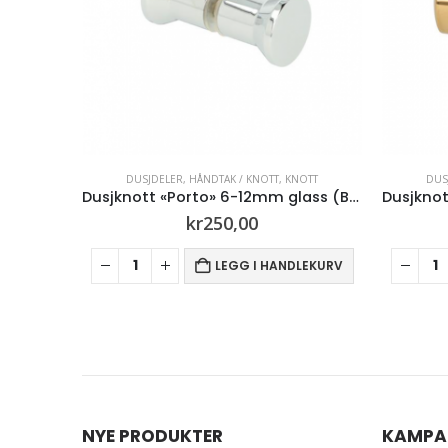
NOTT
DUSJDELER
,
HÅNDTAK / KNOTT
,
KNOTT
DU
Dusjknott «Porto» 6-12mm glass (Børstet stål)
Dusjknott «Håg» 6-12 mm glass (Gull)
kr
250,00
DLEKURV
LEGG I HANDLEKURV
NYE PRODUKTER
KAMPA