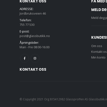
KONTAKT OSS
FÅ MED 
ADRESSE:
MELD DE
Jordbruksveien 46
Meld deg p
Telefon:
755 77 530
E-post:
post@glassbutikk.no
KUNDES
Åpningstider:
Om oss
Man - Fre 08:00-16:00
Kontakt os
Min konto
KONTAKT OSS
© Copyright 2021 Org 815412982 Glassproffen AS Glassbutikk.no