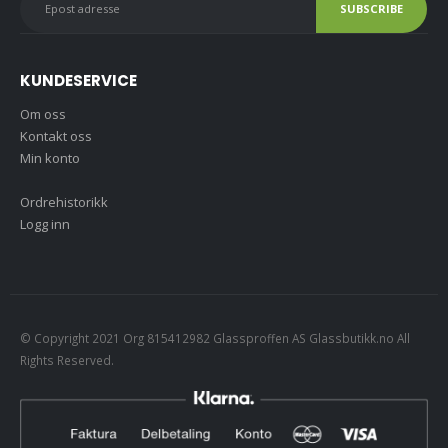
00.
kr3750,00.
kr2995,00.
kr3750,00
KUNDESERVICE
Om oss
Kontakt oss
Min konto
Ordrehistorikk
Logg inn
© Copyright 2021 Org 815412982 Glassproffen AS Glassbutikk.no All
Rights Reserved.