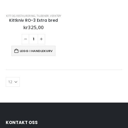
KITT OG RESTAURERING
,
TILBEHØR
,
VERKTØY
Kittkniv RO-3 Extra bred
kr
325,00
LEGG I HANDLEKURV
KONTAKT OSS