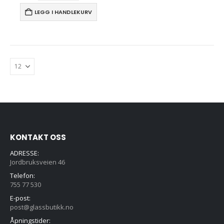
LEGG I HANDLEKURV
KONTAKT OSS
ADRESSE:
Jordbruksveien 46
Telefon:
755 77 530
E-post:
post@glassbutikk.no
Åpningstider: