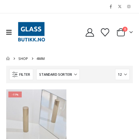
0
SHOP
4MM
FILTER
-11%